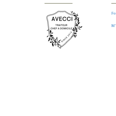
Fo
M’